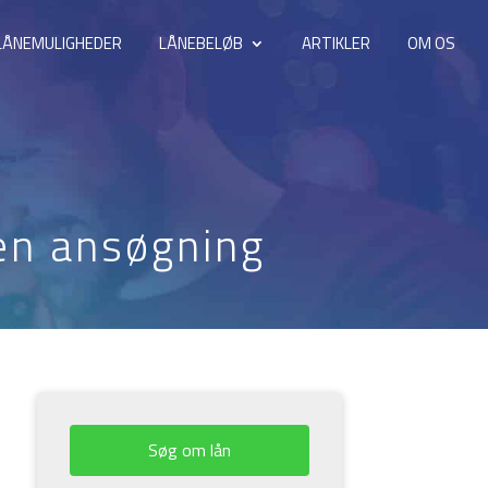
LÅNEMULIGHEDER
LÅNEBELØB
ARTIKLER
OM OS
den ansøgning
Søg om lån