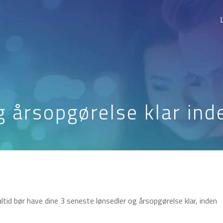
g årsopgørelse klar in
ltid bør have dine 3 seneste lønsedler og årsopgørelse klar, inden