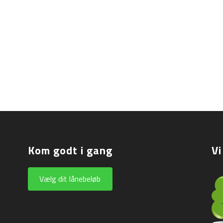
Kom godt i gang
Vi
Vælg dit lånebeløb