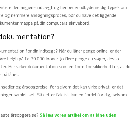
mentere den angivne indtægt og her beder udbyderne dig typisk om
gere og nemmere ansøgningsproces, bør du have det liggende
Dokumenter mappe på din computers skrivebord.
e dokumentation?
kumentation for din indtægt? Når du låner penge online, er der
rre beløb på fx. 30.000 kroner. Jo flere penge du søger, desto
fter. Her virker dokumentation som en form for sikkerhed for, at d
e på lånet.
nsedler og årsopgørelse, for selvom det kan virke privat, er det
ninger samlet set. Så det er faktisk kun en fordel for dig, selvom
eneste årsopgørelse?
Så læs vores artikel om at låne uden