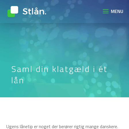
Saml din klatgæld i ét
lån
Ugens lånetip er noget der berører rigtig mange danskere.